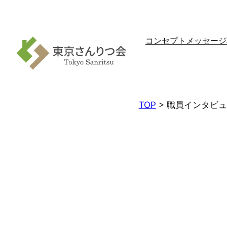
内
容
を
コンセプト
メッセージ
ス
キ
ッ
プ
TOP
> 職員インタビ